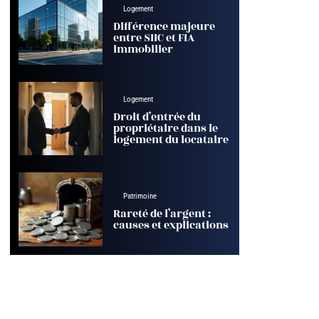
Logement
Différence majeure
entre SIIC et FIA
immobilier
Logement
Droit d’entrée du
propriétaire dans le
logement du locataire
Patrimoine
Rareté de l’argent :
causes et explications