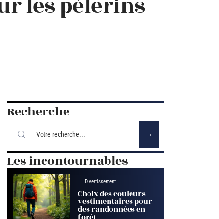
r les pèlerins
Recherche
Les incontournables
Divertissement
Choix des couleurs
vestimentaires pour
des randonnées en
forêt