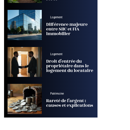
Logement
Différence majeure
entre SIIC et FIA
immobilier
Logement
Droit d’entrée du
propriétaire dans le
logement du locataire
Patrimoine
Rareté de l’argent :
causes et explications