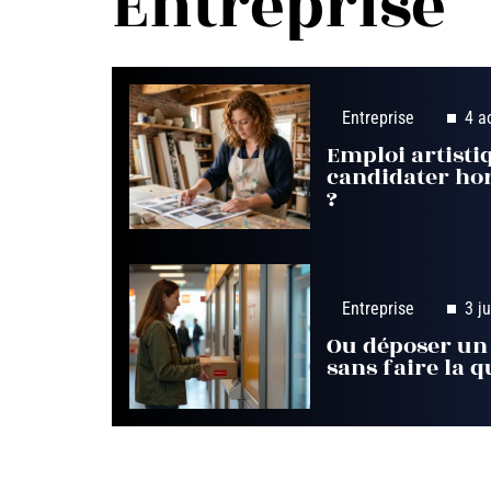
Entreprise
Entreprise
4 a
Emploi artisti
candidater hor
?
Entreprise
3 j
Ou déposer un 
sans faire la 