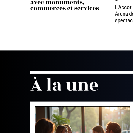
avec monuments,
commerces et services
L'Accor
Arena de
spectac
À la une