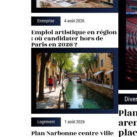
Entreprise
4 août 2026
Emploi artistique en région
: où candidater hors de
Paris en 2026 ?
Dive
Plan
aren
Logement
1 août 2026
plac
Plan Narbonne centre ville