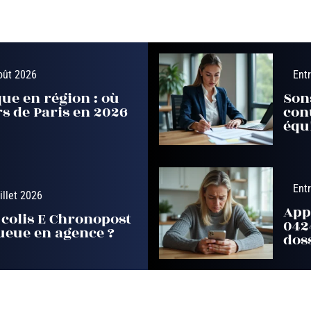
oût 2026
Ent
que en région : où
Son
s de Paris en 2026
cont
équ
Ent
uillet 2026
App
colis E Chronopost
042
queue en agence ?
doss