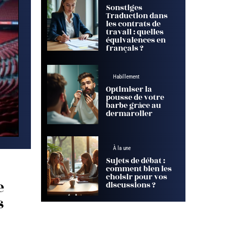
Sonstiges
Traduction dans
les contrats de
travail : quelles
équivalences en
français ?
Habillement
Optimiser la
pousse de votre
barbe grâce au
dermaroller
À la une
Sujets de débat :
comment bien les
choisir pour vos
e
discussions ?
s