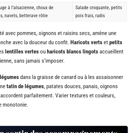
uge à l’alsacienne, choux de
Salade croquante, petits
s, navets, betterave rôtie
pois frais, radis
oté avec pommes, oignons et raisins secs, amène une
anche avec la douceur du confit.
Haricots verts
et
petits
Les
lentilles vertes
ou
haricots blancs lingots
accueillent
rienne, sans jamais s’imposer.
légumes
dans la graisse de canard ou à les assaisonner
une
tatin de légumes
, patates douces, panais, oignons
accordent parfaitement. Varier textures et couleurs,
ute monotonie.