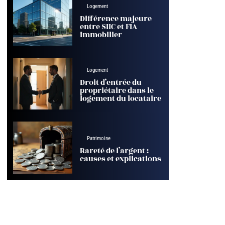
Logement
Différence majeure
entre SIIC et FIA
immobilier
Logement
Droit d’entrée du
propriétaire dans le
logement du locataire
Patrimoine
Rareté de l’argent :
causes et explications