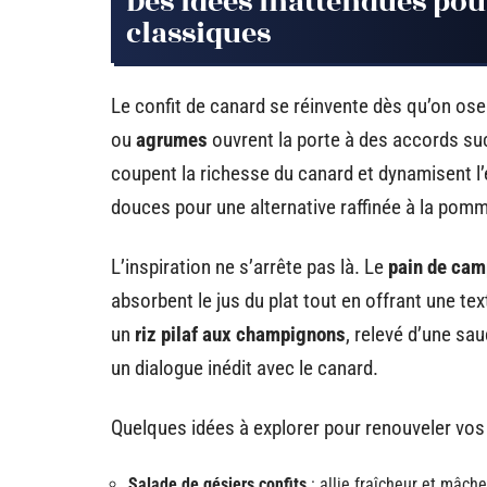
Des idées inattendues po
classiques
Le confit de canard se réinvente dès qu’on ose
ou
agrumes
ouvrent la porte à des accords sucr
coupent la richesse du canard et dynamisent l
douces pour une alternative raffinée à la pom
L’inspiration ne s’arrête pas là. Le
pain de ca
absorbent le jus du plat tout en offrant une t
un
riz pilaf aux champignons
, relevé d’une sa
un dialogue inédit avec le canard.
Quelques idées à explorer pour renouveler v
Salade de gésiers confits
: allie fraîcheur et mâch