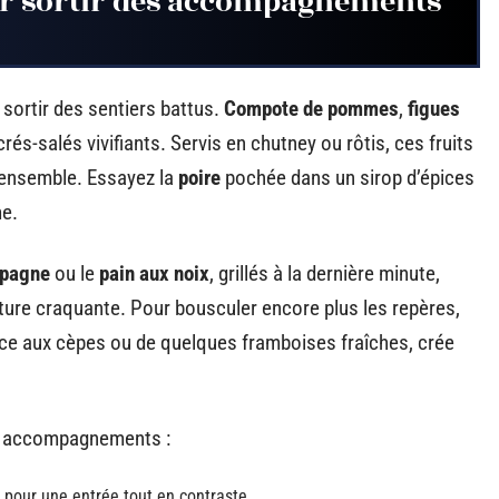
ur sortir des accompagnements
 sortir des sentiers battus.
Compote de pommes
,
figues
és-salés vivifiants. Servis en chutney ou rôtis, ces fruits
’ensemble. Essayez la
poire
pochée dans un sirop d’épices
me.
mpagne
ou le
pain aux noix
, grillés à la dernière minute,
exture craquante. Pour bousculer encore plus les repères,
uce aux cèpes ou de quelques framboises fraîches, crée
os accompagnements :
e pour une entrée tout en contraste