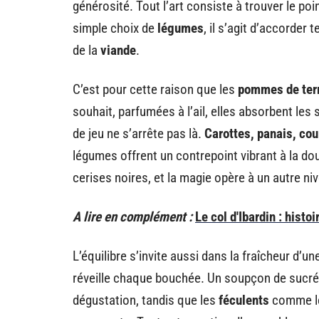
générosité. Tout l’art consiste à trouver le poi
simple choix de
légumes
, il s’agit d’accorder 
de la
viande
.
C’est pour cette raison que les
pommes de terr
souhait, parfumées à l’ail, elles absorbent les 
de jeu ne s’arrête pas là.
Carottes, panais, cou
légumes offrent un contrepoint vibrant à la do
cerises noires, et la magie opère à un autre ni
A lire en complément :
Le col d'Ibardin : hist
L’équilibre s’invite aussi dans la fraîcheur d’un
réveille chaque bouchée. Un soupçon de sucré
dégustation, tandis que les
féculents
comme le 