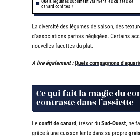
Quels légumes subliment vraiment les cuisses de
canard confites ?
La diversité des légumes de saison, des textu
d’associations parfois négligées. Certains acc
nouvelles facettes du plat.
A lire également :
Quels compagnons d'aquari
Ce qui fait la magie du con
contraste dans l’assiette
Le
confit de canard
, trésor du
Sud-Ouest
, ne f
grâce à une cuisson lente dans sa propre
grai