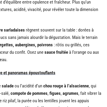
nt d’équilibre entre opulence et fraîcheur. Plus qu’un
textures, acidité, vivacité, pour révéler toute la dimension
e sarladaises
règnent souvent sur la table : dorées à
sucs sans jamais alourdir la dégustation. Mais le terrain
rgettes, aubergines, poivrons
: rôtis ou grillés, ces
uceur du confit. Osez une
sauce fruitée
à l’orange ou aux
veau.
oire et panoramas époustouflants
e
salade
ou l’acidité d’un
chou rouge à l’alsacienne
, qui
-salé,
compote de pommes
,
figues
,
agrumes
, fait vibrer la
riz pilaf, la purée ou les lentilles jouent les appuis