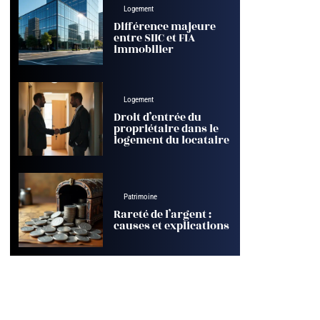
Logement
Différence majeure
entre SIIC et FIA
immobilier
Logement
Droit d’entrée du
propriétaire dans le
logement du locataire
Patrimoine
Rareté de l’argent :
causes et explications