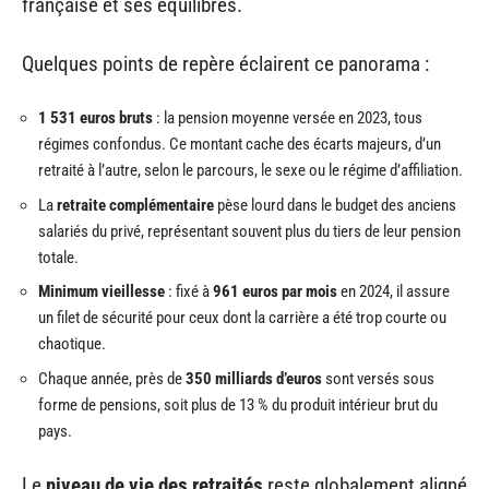
française et ses équilibres.
Quelques points de repère éclairent ce panorama :
1 531 euros bruts
: la pension moyenne versée en 2023, tous
régimes confondus. Ce montant cache des écarts majeurs, d’un
retraité à l’autre, selon le parcours, le sexe ou le régime d’affiliation.
La
retraite complémentaire
pèse lourd dans le budget des anciens
salariés du privé, représentant souvent plus du tiers de leur pension
totale.
Minimum vieillesse
: fixé à
961 euros par mois
en 2024, il assure
un filet de sécurité pour ceux dont la carrière a été trop courte ou
chaotique.
Chaque année, près de
350 milliards d’euros
sont versés sous
forme de pensions, soit plus de 13 % du produit intérieur brut du
pays.
Le
niveau de vie des retraités
reste globalement aligné