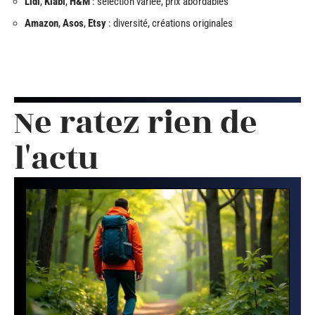
Lidl
,
Kiabi
,
H&M
: sélection variée, prix abordables
Amazon
,
Asos
,
Etsy
: diversité, créations originales
Ne ratez rien de
l'actu