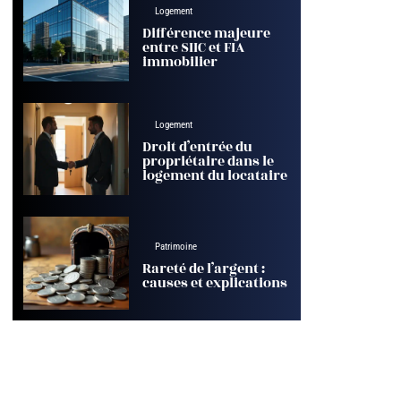
Logement
Différence majeure
entre SIIC et FIA
immobilier
Logement
Droit d’entrée du
propriétaire dans le
logement du locataire
Patrimoine
Rareté de l’argent :
causes et explications