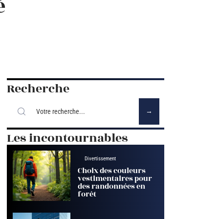
é
Recherche
Les incontournables
Divertissement
Choix des couleurs
vestimentaires pour
des randonnées en
forêt