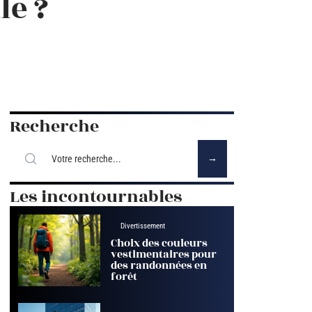
le ?
Recherche
Les incontournables
Divertissement
Choix des couleurs
vestimentaires pour
des randonnées en
forêt