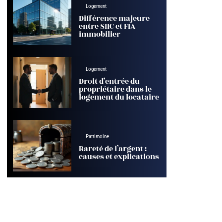
Logement
Différence majeure
entre SIIC et FIA
immobilier
Logement
Droit d’entrée du
propriétaire dans le
logement du locataire
Patrimoine
Rareté de l’argent :
causes et explications