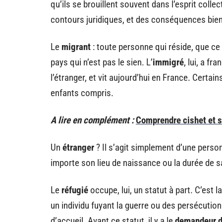
qu’ils se brouillent souvent dans l’esprit coll
contours juridiques, et des conséquences bie
Le
migrant
: toute personne qui réside, que ce
pays qui n’est pas le sien. L’
immigré
, lui, a fr
l’étranger, et vit aujourd’hui en France. Certai
enfants compris.
A lire en complément :
Comprendre cishet et s
Un
étranger
? Il s’agit simplement d’une perso
importe son lieu de naissance ou la durée de 
Le
réfugié
occupe, lui, un statut à part. C’est l
un individu fuyant la guerre ou des persécutions
d’accueil. Avant ce statut, il y a le
demandeur d