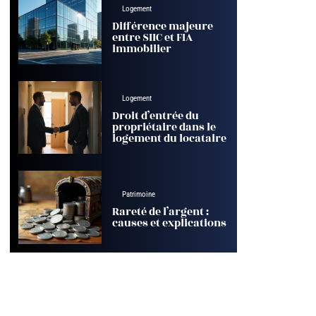
Logement
Différence majeure
entre SIIC et FIA
immobilier
Logement
Droit d’entrée du
propriétaire dans le
logement du locataire
Patrimoine
Rareté de l’argent :
causes et explications