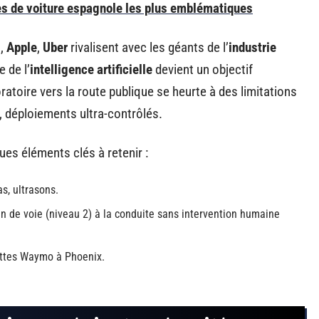
s de voiture espagnole les plus emblématiques
,
Apple
,
Uber
rivalisent avec les géants de l’
industrie
e de l’
intelligence artificielle
devient un objectif
atoire vers la route publique se heurte à des limitations
s, déploiements ultra-contrôlés.
es éléments clés à retenir :
as, ultrasons.
n de voie (niveau 2) à la conduite sans intervention humaine
lottes Waymo à Phoenix.